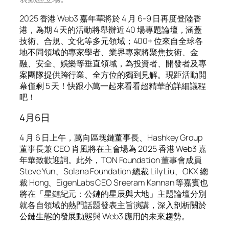
2
025 香港 Web3 嘉年華將於 4 月 6-9 日再度登陸香
港，為期 4 天的活動將舉辦近 40 場專題論壇，涵蓋
技術、合規、文化等多元領域；400+ 位來自全球各
地不同領域的專家學者、業界專家將聚焦技術、金
融、安全、娛樂等垂直領域，為投資者、開發者及專
案團隊提供跨行業、全方位的獨到見解。現距活動開
幕僅剩 5 天！快跟小萬一起來看看超精華的詳細議程
吧！
4月6日
4 月 6 日上午，萬向區塊鏈董事長、Hashkey Group
董事長兼 CEO 肖風將在主會場為 2025 香港 Web3 嘉
年華致歡迎詞。此外，TON Foundation 董事會成員
Steve Yun、Solana Foundation 總裁 Lily Liu、OKX 總
裁 Hong、EigenLabs CEO Sreeram Kannan 等嘉賓也
將在「星鏈紀元：公鏈的星辰與大地」主題論壇分別
就各自領域的熱門話題發表主旨演講，深入剖析關於
公鏈生態的發展動態與 Web3 應用的未來趨勢。