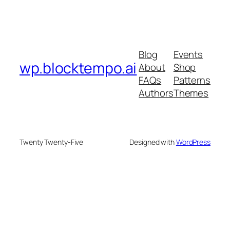
Blog
Events
wp.blocktempo.ai
About
Shop
FAQs
Patterns
Authors
Themes
Twenty Twenty-Five
Designed with
WordPress