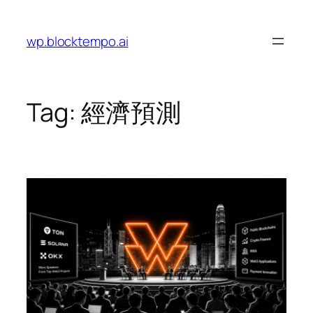
Skip
to
wp.blocktempo.ai
content
Tag:
經濟預測