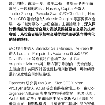
於此同時，會場一·夏、會場二·秋、會場三·冬將全面
展開，呈現精彩內容。Hashkey Capital 合夥人
Jupiter Zheng、PancakeSwap CEO Chef Kids、Hex
Trust CEO 聯合創始人 Alessio Quaglini 等嘉賓將在會
場一·春「鏈海潮汐：加密金融」主題論壇中，
深入探
討機構級資產託管合規方案以及跨鏈聚合交易的技術
突破，為投資者揭示加密金融從散戶主導邁向機構化
的關鍵路徑
。
EV3 聯合創始人 Salvador GalaMehash、Arkreen 創
辦人 Leo Lin、Pairpoint by Vodafone 首席產品官
David Palmer 等嘉賓將在會場二·秋，由 Co-
organizer Arkreen 與主辦方聯手舉辦的「光合鏈波」
主題論壇中共同探討區塊鏈技術與物聯網、可持續發
展的深度融合與創新路徑。
Flashbots 研究員 Xyn Sun、Sign CEO Xin Yan、
AltLayer 創辦人 YQ Jia 等嘉賓將在會場三·冬，由 Co-
organizer AltLayer 與主辦方聯手舉辦的「哈希花園：
Web3 應用綻放」主題論壇中深入剖析 Web3 應用的
最新進展、挑戰與機遇，共繪未來互聯網生態的宏偉