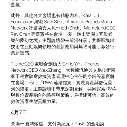
藍圖。
此外，其他各大會場也有精彩內容。Kaia DLT
Foundation 總裁 Sam Seo、Animoca Brands Moca
Network 計畫負責人 Kenneth Shek、Memeland CEO
Ray Chan 等嘉賓將在會場一·夏「鏈上樂園：互動娛
樂的夢幻之境」主題論壇帶來前沿分享，共探區塊鏈
技術在互動娛樂領域的創新應用與無限可能，激發行
業新靈感。
Plume CEO 兼聯合創始人 Chris Yin、Pharos
Network CEO Alex Zhang、大數據流通與交易技術國
家工程實驗室數據資產管理中心主任劉小鈺等嘉賓將
在會場二·秋，「RWA 連結虛實：實現資產與數位星
河的錨定」主題論壇中帶來深刻見解，共同探索 RWA
與數位資產融合的路徑與策略，為構建可信、高效的
數位資產生態貢獻力量。
4月7日
會場一·夏將聚焦「支付新紀元：PayFi 的金融詩