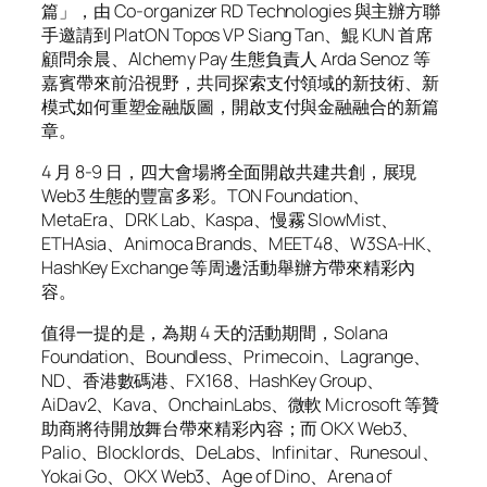
篇」，由 Co-organizer RD Technologies 與主辦方聯
手邀請到 PlatON Topos VP Siang Tan、鯤 KUN 首席
顧問余晨、Alchemy Pay 生態負責人 Arda Senoz 等
嘉賓帶來前沿視野，共同探索支付領域的新技術、新
模式如何重塑金融版圖，開啟支付與金融融合的新篇
章。
4 月 8-9 日，四大會場將全面開啟共建共創，展現
Web3 生態的豐富多彩。TON Foundation、
MetaEra、DRK Lab、Kaspa、慢霧 SlowMist、
ETHAsia、Animoca Brands、MEET48、W3SA-HK、
HashKey Exchange 等周邊活動舉辦方帶來精彩內
容。
值得一提的是，為期 4 天的活動期間，Solana
Foundation、Boundless、Primecoin、Lagrange、
ND、香港數碼港、FX168、HashKey Group、
AiDav2、Kava、OnchainLabs、微軟 Microsoft 等贊
助商將待開放舞台帶來精彩內容；而 OKX Web3、
Palio、Blocklords、DeLabs、Infinitar、Runesoul、
Yokai Go、OKX Web3、Age of Dino、Arena of