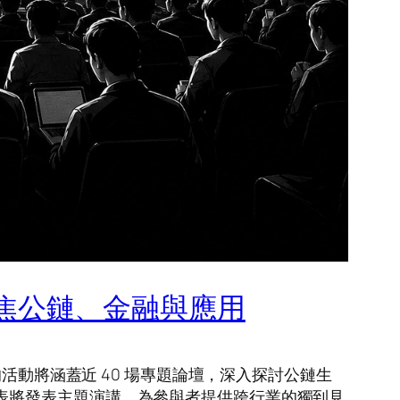
，聚焦公鏈、金融與應用
四天的活動將涵蓋近 40 場專題論壇，深入探討公鏈生
構的代表將發表主題演講，為參與者提供跨行業的獨到見