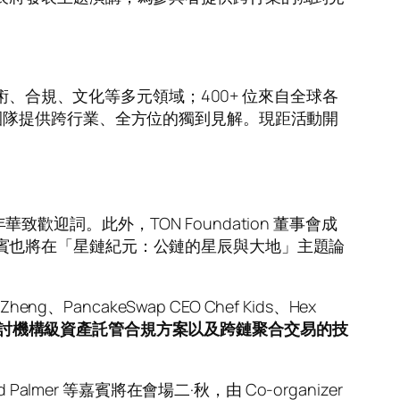
涵蓋技術、合規、文化等多元領域；400+ 位來自全球各
團隊提供跨行業、全方位的獨到見解。現距活動開
嘉年華致歡迎詞。此外，TON Foundation 董事會成
am Kannan 等嘉賓也將在「星鏈紀元：公鏈的星辰與大地」主題論
。
、PancakeSwap CEO Chef Kids、Hex
討機構級資產託管合規方案以及跨鏈聚合交易的技
avid Palmer 等嘉賓將在會場二·秋，由 Co-organizer