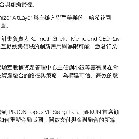
融合與創新路徑。
organizer AltLayer 與主辦方聯手舉辦的「哈希花園：
藍圖。
計畫負責人 Kenneth Shek、Memeland CEO Ray
術在互動娛樂領域的創新應用與無限可能，激發行業
交易技術國家工程實驗室數據資產管理中心主任劉小鈺等嘉賓將在會
數位資產融合的路徑與策略，為構建可信、高效的數
atON Topos VP Siang Tan、鯤 KUN 首席顧
、新模式如何重塑金融版圖，開啟支付與金融融合的新篇