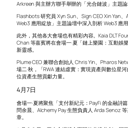
Arkreen 與主辦方聯手舉辦的「光合鏈波」
Flashbots 研究員 Xyn Sun、Sign CEO Xin 
Web3 應用綻放」主題論壇中深入剖析 Web3
此外，其他各大會場也有精彩內容。Kaia DLT Foundation
Chan 等嘉賓將在會場一·夏「鏈上樂園：互
新靈感。
Plume CEO 兼聯合創始人 Chris Yin、Ph
場二·秋，「RWA 連結虛實：實現資產與數位星
位資產生態貢獻力量。
4月7日
會場一·夏將聚焦「支付新紀元：PayFi 的金融詩篇」，由 Co-
問余晨、Alchemy Pay 生態負責人 Ard
章。