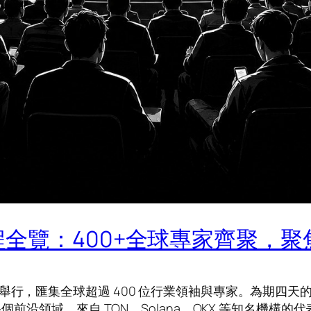
年華議程全覽：400+全球專家齊聚
 9 日盛大舉行，匯集全球超過 400 位行業領袖與專家。為期
多個前沿領域。來自 TON、Solana、OKX 等知名機