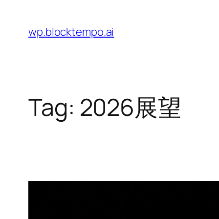
Skip
to
wp.blocktempo.ai
content
Tag:
2026展望