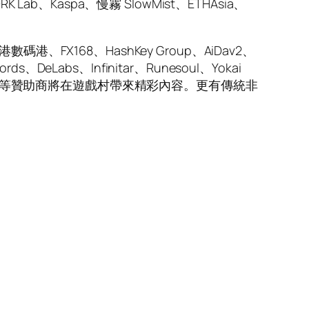
ab、Kaspa、慢霧 SlowMist、ETHAsia、
港數碼港、FX168、HashKey Group、AiDav2、
、DeLabs、Infinitar、Runesoul、Yokai
gy Penguins 等贊助商將在遊戲村帶來精彩內容。更有傳統非