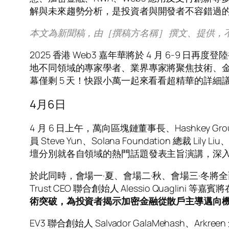
解與未來趨勢分析，是投資者與開發者不容錯過
本文為新聞稿，由［撰稿方名稱］ 撰文、提供，
2
025 香港 Web3 嘉年華將於 4 月 6-9 
地不同領域的專家學者、業界專家將聚焦技術、
幕僅剩 5 天！快跟小萬一起來看看超精華的詳細
4月6日
4 月 6 日上午，萬向區塊鏈董事長、Hashkey Gro
員 Steve Yun、Solana Foundation 總裁 L
壇分別就各自領域的熱門話題發表主旨演講，深入剖
於此同時，會場一·夏、會場二·秋、會場三·冬將全面展開，呈現精彩
Trust CEO 聯合創始人 Alessio Quagli
術突破，為投資者揭示加密金融從散戶主導邁向
EV3 聯合創始人 Salvador GalaMehash、Arkreen