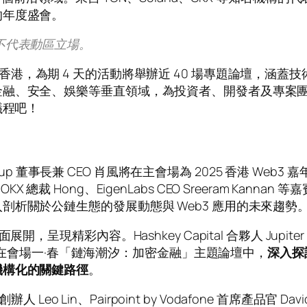
的年度盛會。
不代表動區立場。
日再度登陸香港，為期 4 天的活動將舉辦近 40 場專題論壇，
金融、安全、娛樂等垂直領域，為投資者、開發者及專案
議程吧！
up 董事長兼 CEO 肖風將在主會場為 2025 香港 Web3 
ily Liu、OKX 總裁 Hong、EigenLabs CEO Sreer
析關於公鏈生態的發展動態與 Web3 應用的未來趨勢
內容。Hashkey Capital 合夥人 Jupiter Zheng
ni 等嘉賓將在會場一·春「鏈海潮汐：加密金融」主題論壇中，
深入探
機構化的關鍵路徑
。
 創辦人 Leo Lin、Pairpoint by Vodafone 首席產品官 D