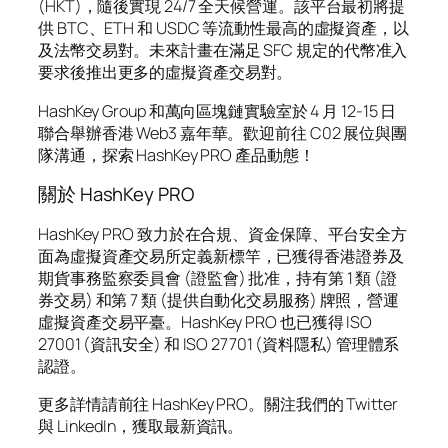
(HKT)，隨後實現 24/7 全天候營運。該平台最初將提
供 BTC、ETH 和 USDC 等流動性最高的虛擬資產，以
及法幣交易對。未來計畫在滿足 SFC 規定的代幣准入
要求後推出更多的虛擬資產交易對。
HashKey Group 和萬向區塊鏈實驗室於 4 月 12-15 日
聯合舉辦香港 Web3 嘉年華。歡迎前往 C02 展位與團
隊溝通，探索 HashKey PRO 產品動態！
關於 HashKey PRO
HashKey PRO 致力於在合規、資金保障、平台安全方
面為虛擬資產交易所定義新標竿，已獲得香港證券及
期貨事務監察委員會 (證監會) 批准，持有第 1 類 (證
券交易) 和第 7 類 (提供自動化交易服務) 牌照，營運
虛擬資產交易平臺。HashKey PRO 也已獲得 ISO
27001 (資訊安全) 和 ISO 27701 (資料隱私) 管理體系
認證。
更多詳情請前往 HashKey PRO。關注我們的 Twitter
與 LinkedIn，獲取最新資訊。