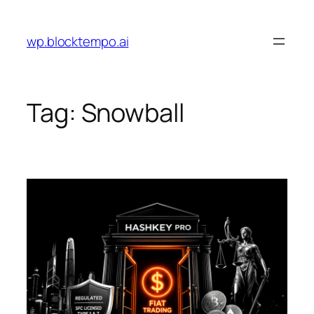
Skip
to
wp.blocktempo.ai
content
Tag:
Snowball