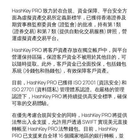
HashKey PRO 致力於在合規、資金保障、平台安全方
面為虛擬資產交易所定義新標竿，已獲得香港證券及
期貨事務監察委員會 (證監會) 的批准，持有第 1 類
(證券交易) 和第 7 類 (提供自動化交易服務) 牌照，營
運虛擬資產交易平台。
HashKey PRO 將客戶資產存放在獨立帳戶中，與平台
營運保持區隔，保證客戶資金不被用於其他目的，可
以隨時提取。此外，客戶資金已全面投保，包括錢包
系統 (冷錢包和熱錢包)，有效保障客戶資產。
目前，HashKey PRO 已獲得 ISO 27001 (資訊安全) 和
ISO 27701 (資料隱私) 管理體系認證。在嚴格的管理
認證下，HashKey PRO 將持續提供高安全標準，確保
可靠的交易體驗。
在優先考慮合規與安全的同時，HashKey PRO 將提供
法幣出入金支援，允許用戶透過 SWIFT 實現美元直接
轉帳至 HashKey PRO 法幣錢包。目前，HashKey
PRO 已支援來自全球 16 個國家地區的銀行轉帳，並