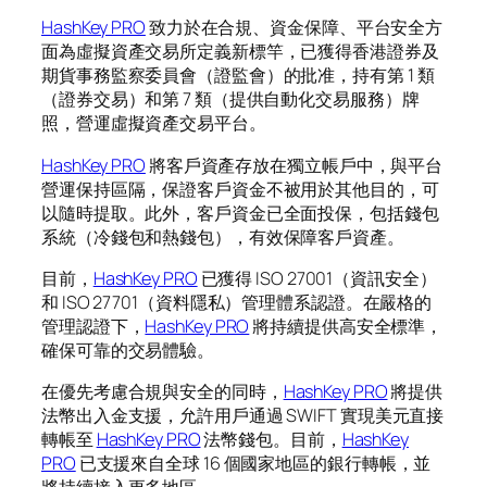
HashKey PRO
致力於在合規、資金保障、平台安全方
面為虛擬資產交易所定義新標竿，已獲得香港證券及
期貨事務監察委員會（證監會）的批准，持有第 1 類
（證券交易）和第 7 類（提供自動化交易服務）牌
照，營運虛擬資產交易平台。
HashKey PRO
將客戶資產存放在獨立帳戶中，與平台
營運保持區隔，保證客戶資金不被用於其他目的，可
以隨時提取。此外，客戶資金已全面投保，包括錢包
系統（冷錢包和熱錢包），有效保障客戶資產。
目前，
HashKey PRO
已獲得 ISO 27001（資訊安全）
和 ISO 27701（資料隱私）管理體系認證。在嚴格的
管理認證下，
HashKey PRO
將持續提供高安全標準，
確保可靠的交易體驗。
在優先考慮合規與安全的同時，
HashKey PRO
將提供
法幣出入金支援，允許用戶通過 SWIFT 實現美元直接
轉帳至
HashKey PRO
法幣錢包。目前，
HashKey
PRO
已支援來自全球 16 個國家地區的銀行轉帳，並