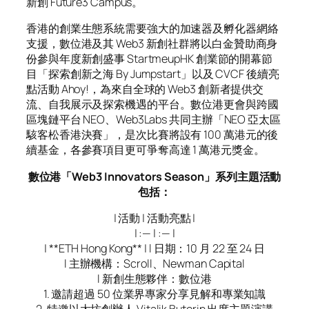
新創 Future3 Campus。
香港的創業生態系統需要強大的加速器及孵化器網絡
支援，數位港及其 Web3 新創社群將以白金贊助商身
份參與年度新創盛事 StartmeupHK 創業節的開幕節
目「探索創新之海 By Jumpstart」以及 CVCF 後續亮
點活動 Ahoy!，為來自全球的 Web3 創新者提供交
流、自我展示及探索機遇的平台。數位港更會與跨國
區塊鏈平台 NEO、Web3Labs 共同主辦「NEO 亞太區
駭客松香港決賽」，是次比賽將設有 100 萬港元的後
續基金，各參賽項目更可爭奪高達 1 萬港元獎金。
數位港「Web3 Innovators Season」系列主題活動
包括：
| 活動 | 活動亮點 |
| :— | :— |
| **ETH Hong Kong** | l 日期：10 月 22 至 24 日
l 主辦機構：Scroll、Newman Capital
l 新創生態夥伴：數位港
1. 邀請超過 50 位業界專家分享見解和專業知識
2. 特邀以太坊創辦人 Vitalik Buterin 出席主題演講