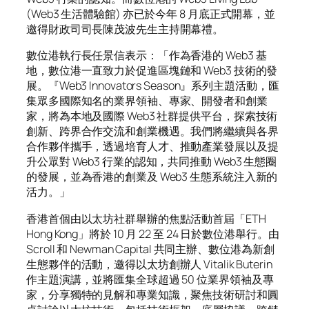
(Web3 生活體驗館) 亦已於今年 8 月底正式開幕，並
邀得財政司司長陳茂波先生主持開幕禮。
數位港執行長任景信表示：「作為香港的 Web3 基
地，數位港一直致力於促進區塊鏈和 Web3 技術的發
展。『Web3 Innovators Season』系列主題活動，匯
集眾多國際知名的業界領袖、專家、開發者和創業
家，將為本地及國際 Web3 社群提供平台，探索技術
創新、跨界合作交流和創業機遇。我們將繼續與各界
合作夥伴攜手，透過培育人才、推動產業發展以及提
升公眾對 Web3 行業的認知，共同推動 Web3 生態圈
的發展，並為香港的創業及 Web3 生態系統注入新的
活力。」
香港首個由以太坊社群舉辦的焦點活動首屆「ETH
Hong Kong」將於 10 月 22 至 24 日於數位港舉行。由
Scroll 和 Newman Capital 共同主辦、數位港為新創
生態夥伴的活動，邀得以太坊創辦人 Vitalik Buterin
作主題演講，並將匯集全球超過 50 位業界領袖及專
家，分享獨特的見解和專業知識，聚焦技術研討和圓