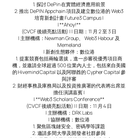
1. 探討 DePin 在實體經濟應用前景
2. 推出 DePIN Appchain 項目及建立數位港的 Web3
培育新創計畫 Future3 Campus |
| **Ahoy!**
(CVCF 後續亮點活動) | l 日期：11 月 2 至 3 日
l 主辦機構：Newman Group、 Web3 Habour 及
Memeland
l 新創生態夥伴：數位港
1. 提案競賽包括兩輪選拔，進一步審視優秀項目商
機，並邀請全球超過 500 位業內人士，包括來自美國
的 Hivemind Capital 以及阿聯酋的 Cypher Capital 參
與評審
2. 財經事務及庫務局以及投資推廣署的代表將出席並
擔任演講嘉賓 |
| **Web3 Scholars Conference**
(CVCF 後續亮點活動) | l 日期：11 月 4 日
l 主辦機構：DRK Labs
l 協辦機構：數位港
1. 聚焦區塊鏈安全、密碼學等課題
2. 邀請多間大學及開發者社群參與