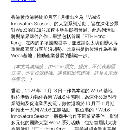
香港數位港將於10月至11月推出名為「Web3
Innovators Season」的大型系列活動，旨在深化公眾
對Web3的認知並加速本地生態圈發展。此系列活動
將與業界夥伴合作，舉辦包括首屆「ETH Hong
Kong」在內的多項國際盛事，並邀請以太坊創辦人等
重量級嘉賓分享前沿趨勢。此舉措是數位港作為香港
Web3基地，推動產業發展的關鍵一步。
（本文為廣編稿，由Hehe 撰文、提供，不代表動區
立場，亦非投資建議、購買或出售建議。詳見文末責
任警示。）
香
港，2023 年 10 月 18 日 – 作為本港的 Web3 基地，
數位港致力強化香港 Web3 生態圈，為深化公眾對行
業認知及促進業界交流，數位港將於 10 月至 11 月期
間推出一系列 Web3 主題活動。數位港的「Web3
Innovators Season」將攜手合作不同業界夥伴，舉辦
多元化的國際大型 Web3 系列活動，包括首屆以太坊
香港活動「ETH Hong Kong」，讓業界和企業更掌握