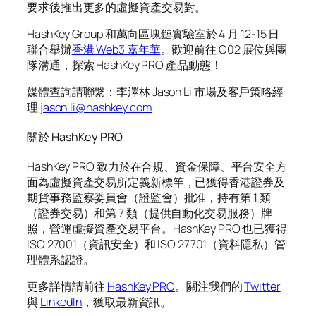
要求後推出更多的虛擬資產交易對。
HashKey Group 和萬向區塊鏈實驗室於 4 月 12-15 日
聯合舉辦
香港 Web3 嘉年華
。歡迎前往 C02 展位與團
隊溝通，探索 HashKey PRO 產品動態！
媒體查詢請聯繫：李澤林 Jason Li 市場及客戶策略經
理
jason.li@hashkey.com
關於 HashKey PRO
HashKey PRO 致力於在合規、資金保障、平台安全方
面為虛擬資產交易所定義新標竿，已獲得香港證券及
期貨事務監察委員會（證監會）批准，持有第 1 類
（證券交易）和第 7 類（提供自動化交易服務）牌
照，營運虛擬資產交易平台。HashKey PRO 也已獲得
ISO 27001（資訊安全）和 ISO 27701（資料隱私）管
理體系認證。
更多詳情請前往
HashKey PRO
。關注我們的
Twitter
與
LinkedIn
，獲取最新資訊。