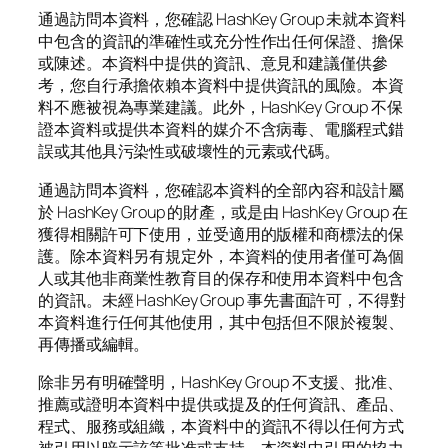
通過訪問本資料，您確認 HashKey Group 未就本資料
中包含的資訊的準確性或充分性作出任何保證、擔保
或陳述。本資料中提供的資訊、意見和建議僅供參
考，您自行承擔依賴本資料中提供資訊的風險。本資
料不應被視為專業建議。此外，HashKey Group 不保
證本資料或提供本資料的媒介不含病毒、電腦程式錯
誤或其他具污染性或破壞性的元素或代碼。
通過訪問本資料，您確認本資料的全部內容和設計屬
於 HashKey Group 的財產，或是由 HashKey Group 在
獲得相關許可下使用，並受適用的版權和商標法的保
護。除本資料另有規定外，本資料的使用者僅可為個
人或其他非商業性教育目的保存和使用本資料中包含
的資訊。未經 HashKey Group 事先書面許可，不得對
本資料進行任何其他使用，其中包括但不限於複製、
再傳播或編輯。
除非另有明確聲明，HashKey Group 不支援、批准、
推薦或證明本資料中提供或提及的任何資訊、產品、
程式、服務或組織，本資料中的資訊不得以任何方式
被引用以暗示該等批准或支持。本資料中引用的協力