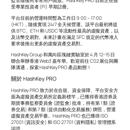
監管隨後向零售用戶開放。HashKey PRO 目前正在接
受專業投資者 (PI) 早期註冊。
平台目前的營運時間暫為工作日 9:00 – 17:00
(HKT)，隨後實現 24/7 全天候營運。該平台最初將提
供 BTC、ETH 和 USDC 等流動性最高的虛擬資產，以
及法幣交易對。未來計畫在滿足 SFC 規定的代幣准入
要求後推出更多的虛擬資產交易對。
HashKey Group 和萬向區塊鏈實驗室於 4 月 12-15 日
聯合舉辦香港 Web3 嘉年華。歡迎前往 C02 展位與團
隊溝通，探索 HashKey PRO 產品動態！
關於 HashKey PRO
HashKey PRO 致力於在合規、資金保障、平台安全方
面為虛擬資產交易所定義新標竿，已獲得香港證券及
期貨事務監察委員會 (證監會) 批准，持有第 1 類 (證
券交易) 和第 7 類 (提供自動化交易服務) 牌照，營運
虛擬資產交易平臺。HashKey PRO 也已獲得 ISO
27001 (資訊安全) 和 ISO 27701 (資料隱私) 管理體系
認證。