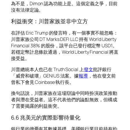
為不是，Dimon 認為功能上是。這個定義之爭，目前
沒有法律定論。
利益衝突：川普家族並非中立方
在評估 Eric Trump 的發言時，有一個事實不能忽略：
川普家族公司 DT Marks DEFI LLC 持有 World Liberty
Financial 38% 的股份，該平台已發行穩定幣 USD1。
若穩定幣計息條款通過，World Liberty Financial 將直
接受益。
川普總統本人也已在 Truth Social 上
發文
批評銀行
「威脅和破壞」GENIUS 法案。據
報導
，他在發文前
曾私下會見 Coinbase 執行長。
換句話說，川普家族在這場辯論中同時扮演政策推動
者與潛在受益者。這不代表他們的論點無效，但構成
了需要揭露的利益衝突。
6.6 兆美元的實際影響待量化
銀行業的擔憂有其數據基礎。美國銀行業目前持有約