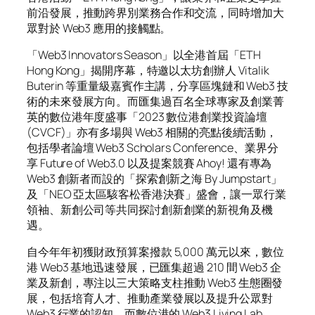
前沿發展，推動跨界別業務合作和交流，同時增加大
眾對於 Web3 應用的接觸點。
「Web3 Innovators Season」以全港首屆「ETH
Hong Kong」揭開序幕，特邀以太坊創辦人 Vitalik
Buterin 等重量級嘉賓作主講，分享區塊鏈和 Web3 技
術的未來發展方向。而匯集過百名全球專家及創業菁
英的數位港年度盛事「2023 數位港創業投資論壇
(CVCF)」亦有多場與 Web3 相關的亮點後續活動，
包括學者論壇 Web3 Scholars Conference、業界分
享 Future of Web3.0 以及提案競賽 Ahoy! 還有專為
Web3 創新者而設的「探索創新之海 By Jumpstart」
及「NEO 亞太區駭客松香港決賽」盛會，讓一眾行業
領袖、新創公司等共同探討創新創業的新視角及機
遇。
自今年年初獲財政預算案撥款 5,000 萬元以來，數位
港 Web3 基地迅速發展，已匯集超過 210 間 Web3 企
業及新創，專注以三大策略支柱推動 Web3 生態圈發
展，包括培育人才、推動產業發展以及提升公眾對
Web3 行業的認知。而數位港的 Web3 Living Lab