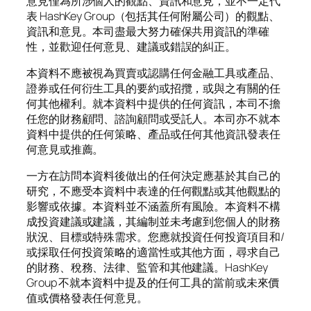
意見僅為所涉個人的觀點、資訊和意見，並不一定代
表 HashKey Group（包括其任何附屬公司）的觀點、
資訊和意見。本司盡最大努力確保共用資訊的準確
性，並歡迎任何意見、建議或錯誤的糾正。
本資料不應被視為買賣或認購任何金融工具或產品、
證券或任何衍生工具的要約或招攬，或與之有關的任
何其他權利。就本資料中提供的任何資訊，本司不擔
任您的財務顧問、諮詢顧問或受託人。本司亦不就本
資料中提供的任何策略、產品或任何其他資訊發表任
何意見或推薦。
一方在訪問本資料後做出的任何決定應基於其自己的
研究，不應受本資料中表達的任何觀點或其他觀點的
影響或依據。本資料並不涵蓋所有風險。本資料不構
成投資建議或建議，其編制並未考慮到您個人的財務
狀況、目標或特殊需求。您應就投資任何投資項目和/
或採取任何投資策略的適當性或其他方面，尋求自己
的財務、稅務、法律、監管和其他建議。HashKey
Group 不就本資料中提及的任何工具的當前或未來價
值或價格發表任何意見。