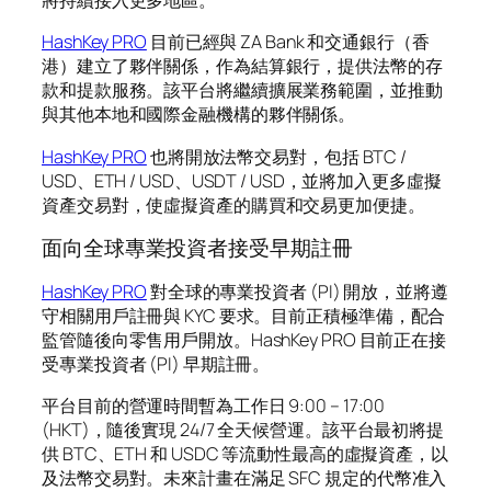
將持續接入更多地區。
HashKey PRO
目前已經與 ZA Bank 和交通銀行（香
港）建立了夥伴關係，作為結算銀行，提供法幣的存
款和提款服務。該平台將繼續擴展業務範圍，並推動
與其他本地和國際金融機構的夥伴關係。
HashKey PRO
也將開放法幣交易對，包括 BTC /
USD、ETH / USD、USDT / USD，並將加入更多虛擬
資產交易對，使虛擬資產的購買和交易更加便捷。
面向全球專業投資者接受早期註冊
HashKey PRO
對全球的專業投資者 (PI) 開放，並將遵
守相關用戶註冊與 KYC 要求。目前正積極準備，配合
監管隨後向零售用戶開放。HashKey PRO 目前正在接
受專業投資者 (PI) 早期註冊。
平台目前的營運時間暫為工作日 9:00 – 17:00
(HKT)，隨後實現 24/7 全天候營運。該平台最初將提
供 BTC、ETH 和 USDC 等流動性最高的虛擬資產，以
及法幣交易對。未來計畫在滿足 SFC 規定的代幣准入