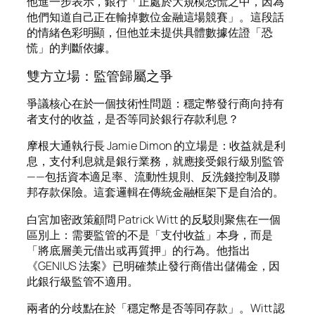
他進一步表示，銀行「正處於大規模恐慌之中，因為
他們知道自己正在輸掉數位金融這場競賽」。這段話
的情緒色彩明顯，但他並未提供具體數據佐證「恐
慌」的判斷依據。
雙方立場：監管歸屬之爭
爭議核心在於一個技術性問題：穩定幣發行商向持有
者支付的收益，是否等同於銀行存款利息？
摩根大通執行長 Jamie Dimon 的立場是：收益就是利
息，支付利息就是銀行業務，就應接受銀行級別監管
——包括資本適足率、流動性規則、反洗錢控制及聯
邦存款保險。這套邏輯在傳統金融框架下是自洽的。
白宮加密政策顧問 Patrick Witt 的反駁則聚焦在一個
區別上：需要監管的不是「支付收益」本身，而是
「將底層美元借出或再質押」的行為。他指出
《GENIUS 法案》已明確禁止發行商借出儲備金，因
此銀行級監管不適用。
兩者的分歧點在於「穩定幣是否等同存款」。Witt 認