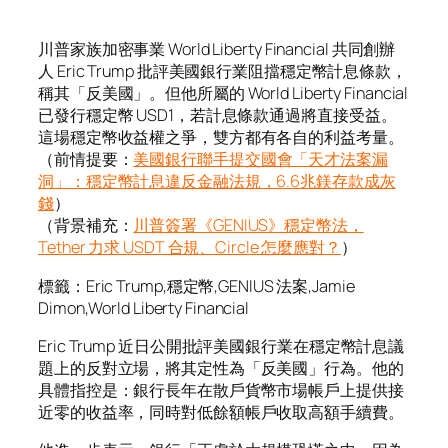
川普家族加密事業 World Liberty Financial 共同創辦
人 Eric Trump 批評美國銀行業阻擋穩定幣計息條款，
稱其「反美國」。但他所屬的 World Liberty Financial
已發行穩定幣 USD1，若計息條款通過將直接受益。
這場穩定幣收益權之爭，雙方都有各自的利益考量。
（前情提要：
美國銀行聯手提交國會「天才法案漏
洞」：穩定幣計息違反金融法規，6.6兆鎂存款成灰
錢
）
（背景補充：
川普簽署《GENIUS》穩定幣法，
Tether 力求 USDT 合規、Circle 怎麼應對？
）
標籤：Eric Trump,穩定幣,GENIUS 法案,Jamie
Dimon,World Liberty Financial
E
ric Trump 近日公開批評美國銀行業在穩定幣計息議
題上的反對立場，將其定性為「反美國」行為。他的
具體指控是：銀行長年在散戶貨幣市場帳戶上提供接
近零的收益率，同時對低餘額帳戶收取高額手續費。