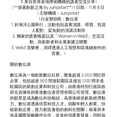
3. 來自世界各地學術機構的講者交流分享 |
| **探索創新之海 By Jumpstart** | l 日期：11 月 8 日
l 主辦機構：Jumpstart
l 白金贊助商：數位港
1. 於海洋公園舉行，活動包括嘉賓演講、尋寶、投資
人配對、鯊魚館的演講活動等
2. 獨家的貴賓晚宴以及「Women in Web3」交流活
動，與創新者和企業家建立聯繫
3. Web3 音樂會，演繹透過人工智慧和區塊鏈創作的
音樂。 |
關於數位港
數位港為一個創新數位社群，匯集超過 2,000 間社群
企業，包括超過 900 間進駐園區及接近 1,100 間非進
駐園區的新創企業和科技公司，由香港特別行政區政
府全資擁有的香港數位港管理有限公司管理。數位港
的願景是成為數位科技樞紐，為香港締造嶄新經濟動
力。數位港透過培育科技人才、鼓勵年輕人創業、扶
植新創企業，致力創造蓬勃的創科生態圈；藉著與本
地及國際策略夥伴合作，促進科技產業發展；同時加