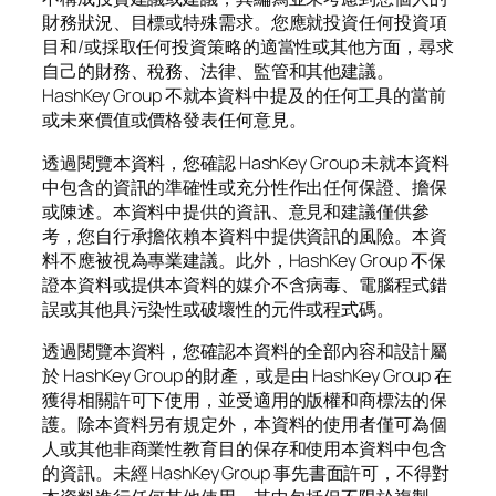
財務狀況、目標或特殊需求。您應就投資任何投資項
目和/或採取任何投資策略的適當性或其他方面，尋求
自己的財務、稅務、法律、監管和其他建議。
HashKey Group 不就本資料中提及的任何工具的當前
或未來價值或價格發表任何意見。
透過閱覽本資料，您確認 HashKey Group 未就本資料
中包含的資訊的準確性或充分性作出任何保證、擔保
或陳述。本資料中提供的資訊、意見和建議僅供參
考，您自行承擔依賴本資料中提供資訊的風險。本資
料不應被視為專業建議。此外，HashKey Group 不保
證本資料或提供本資料的媒介不含病毒、電腦程式錯
誤或其他具污染性或破壞性的元件或程式碼。
透過閱覽本資料，您確認本資料的全部內容和設計屬
於 HashKey Group 的財產，或是由 HashKey Group 在
獲得相關許可下使用，並受適用的版權和商標法的保
護。除本資料另有規定外，本資料的使用者僅可為個
人或其他非商業性教育目的保存和使用本資料中包含
的資訊。未經 HashKey Group 事先書面許可，不得對