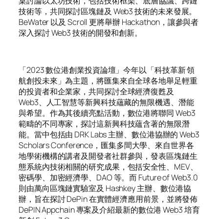
桌討論以太坊技術，包括技術框架、底層協議、跨鏈
技術等，共同探討區塊鏈及 Web3 技術的未來發展。
BeWater 以及 Scroll 更將舉辦 Hackathon，讓參與者
深入探討 Web3 技術的開發和創新。
「2023 數位港創業投資論壇」今年以「科技革新 領
航創投未來」為主題，將匯集來自全球各地舉足輕重
的投資者和企業家，共同探討全球經濟復甦及
Web3、人工智慧等新興科技蘊藏的無限機遇、潛能
與希望。作為其後續亮點活動，數位港將聯同 Web3
範疇的不同專家，探討這新興科技蘊含著的無限潛
能。當中包括由 DRK Labs 主辦、數位港協辦的 Web3
Scholars Conference，匯集多間大學、來自世界各
地學術機構的講者及開發者社群參與，發表區塊鏈生
態系統內技術相關的研究成果，包括安全性、MEV、
密碼學、加密經濟學、DAO 等。而 Future of Web3.0
則由萬向區塊鏈實驗室及 Hashkey 主辦、數位港協
辦，旨在探討 DePin 在實體經濟應用前景，並將發佈
DePIN Appchain 專案及介紹最新的數位港 Web3 培育