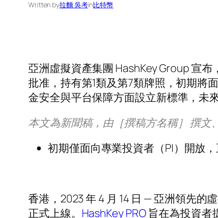
Written by
拉麵 吳考
in
比特幣
亞洲虛擬資產集團 HashKey Group
批准，持有第1類及第7類牌照，初期將面向
金安全與平台保障方面設立新標準，未
本文為新聞稿，由［撰稿方名稱］ 撰文
初期僅面向專業投資者（PI）開放
香
港，2023 年 4 月 14 日 — 亞洲領
正式上線。
HashKey PRO
旨在為投資者