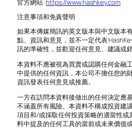
官方網站:
https://www.hashkey.com
注意事項和免責聲明
如果本傳媒簡訊的英文版本與中文版本
點、資訊和意見，並不一定代表 HashK
訊的準確性，並歡迎任何意見、建議或
本資料不應被視為買賣或認購任何金融
中提供的任何資訊，本公司不擔任您的
資訊發表任何意見或推薦。
一方在訪問本資料後做出的任何決定應
不涵蓋所有風險。本資料不構成投資建
項目和/或採取任何投資策略的適當性或其他
料中提及的任何工具的當前或未來價值