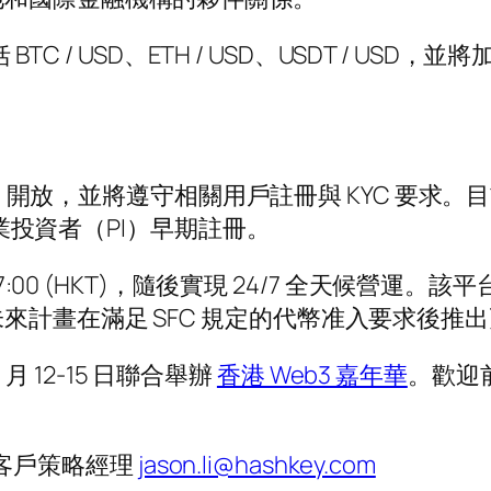
C / USD、ETH / USD、USDT / U
）開放，並將遵守相關用戶註冊與 KYC 要求
專業投資者（PI）早期註冊。
:00 (HKT)，隨後實現 24/7 全天候營運。該平
來計畫在滿足 SFC 規定的代幣准入要求後推
 月 12-15 日聯合舉辦
香港 Web3 嘉年華
。歡迎前
場及客戶策略經理
jason.li@hashkey.com