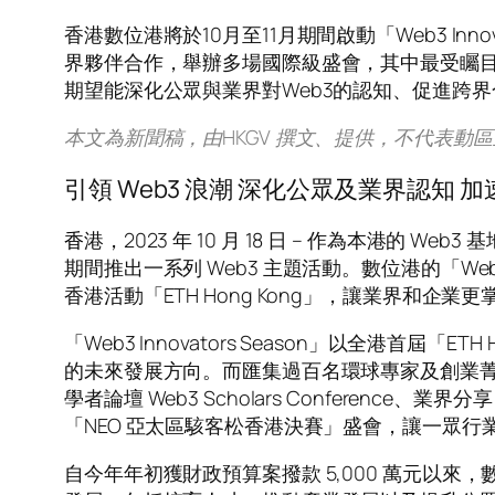
香港數位港將於10月至11月期間啟動「Web3 In
界夥伴合作，舉辦多場國際級盛會，其中最受矚目的便是首
期望能深化公眾與業界對Web3的認知、促進跨
本文為新聞稿，由HKGV 撰文、提供，不代表動
引領 Web3 浪潮 深化公眾及業界認知 加
香
港，2023 年 10 月 18 日 – 作為本港的 
期間推出一系列 Web3 主題活動。數位港的「Web3
香港活動「ETH Hong Kong」，讓業界和企
「Web3 Innovators Season」以全港首屆「E
的未來發展方向。而匯集過百名環球專家及創業菁英的
學者論壇 Web3 Scholars Conference、業界分
「NEO 亞太區駭客松香港決賽」盛會，讓一眾
自今年年初獲財政預算案撥款 5,000 萬元以來，數