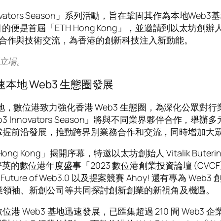
novators Season」系列活動，旨在鞏固其作為本地
屆「ETH Hong Kong」，並邀請到以太坊創辦人Vit
界合作與技術交流，為香港的創新科技注入新動能。
區立場。
速本地 Web3 生態圈發展
Web3 基地，數位港致力強化香港 Web3 生態圈，為深化公眾對
 Innovators Season」將與不同業界夥伴合作，舉
業更掌握前沿發展，推動跨界別業務合作和交流，同時增加大眾
TH Hong Kong」揭開序幕，特邀以太坊創始人 Vitalik B
數位港年度盛事「2023 數位港創業投資論壇 (CVCF
享 Future of Web3.0 以及提案競賽 Ahoy! 還有專為 W
行業領袖、新創公司等共同探討創新創業的新視角及機遇。
位港 Web3 基地迅速發展，已匯集超過 210 間 Web3