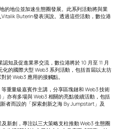
Web3基地的地位並加速生態圈發展。此系列活動將與業
alik Buterin發表演說。透過這些活動，數位港
行業認知及促進業界交流，數位港將於 10 月至 11 月
辦多元化的國際大型 Web3 系列活動，包括首屆以太坊
對於 Web3 應用的接觸點。
uterin 等重量級嘉賓作主講，分享區塊鏈和 Web3 技術
)」亦有多場與 Web3 相關的亮點後續活動，包括
eb3 創新者而設的「探索創新之海 By Jumpstart」及
 企業及新創，專注以三大策略支柱推動 Web3 生態圈