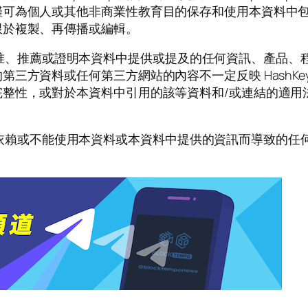
個人或其他非商業性教育目的保存和使用本資料中包含的資訊。
限於複製、再傳播或編輯。
不支援、批准、推薦或證明本資料中提供或提及的任何資訊、產
方資料或任何第三方網站的內容不一定反映 HashKey 
，或對於本資料中引用的該等資料和/或連結的適用法律的遵守
用、引用、依賴或不能使用本資料或本資料中提供的資訊而導致