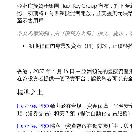
亞洲虛擬資產集團 HashKey Group 宣布，
照，初期將面向專業投資者開放，並支援美元法幣出
至零售用戶。
本文為新聞稿，由［撰稿方名稱］ 撰文、提供，
初期僅面向專業投資者（PI）開放，正積極
香
港，2023 年 4 月 14 日 — 亞洲領先的虛擬資
在為投資者提供一個堅實平台，讓投資者可以安
標準之上
HashKey PRO
致力於在合規、資金保障、平台安全
類（證券交易）和第 7 類（提供自動化交易服務
HashKey PRO
將客戶資產存放在獨立帳戶中，與