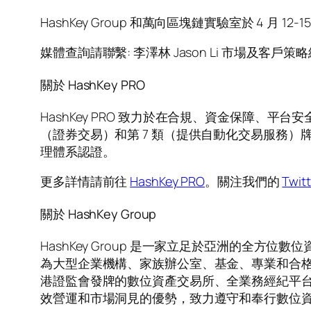
HashKey Group 和萬向區塊鏈實驗室於 4 月 12-
媒體查詢請聯繫: 李澤林 Jason Li 市場及客戶策
關於 HashKey PRO
HashKey PRO 致力於在合規、資金保障、
（證券交易）和第 7 類（提供自動化交易服務）牌照，營
理體系認證。
更多詳情請前往
HashKey PRO
。關注我們的
Twitt
關於 HashKey Group
HashKey Group 是一家立足於亞洲的全方位
為大型企業機構、家族辦公室、基金、專業和合
港證監會發牌的數位資產交易所、全業務經紀平
效營運和市場洞見的優勢，致力遵守和奉行數位