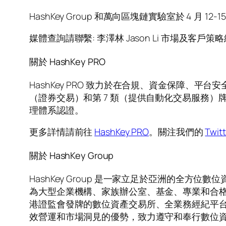
HashKey Group 和萬向區塊鏈實驗室於 4 月 12-
媒體查詢請聯繫: 李澤林 Jason Li 市場及客戶策
關於 HashKey PRO
HashKey PRO 致力於在合規、資金保障、
（證券交易）和第 7 類（提供自動化交易服務）牌照，營
理體系認證。
更多詳情請前往
HashKey PRO
。關注我們的
Twitt
關於 HashKey Group
HashKey Group 是一家立足於亞洲的全方位
為大型企業機構、家族辦公室、基金、專業和合
港證監會發牌的數位資產交易所、全業務經紀平
效營運和市場洞見的優勢，致力遵守和奉行數位