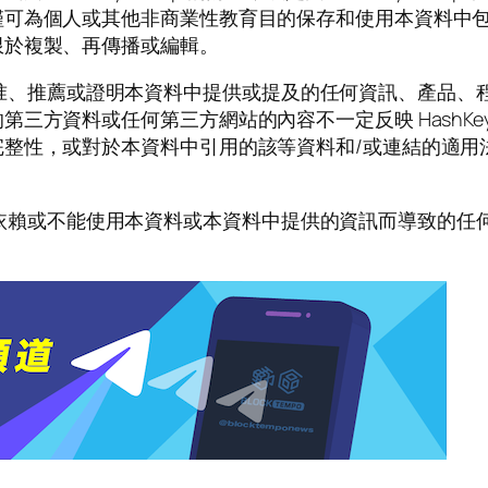
個人或其他非商業性教育目的保存和使用本資料中包含的資訊。
限於複製、再傳播或編輯。
不支援、批准、推薦或證明本資料中提供或提及的任何資訊、產
方資料或任何第三方網站的內容不一定反映 HashKey 
，或對於本資料中引用的該等資料和/或連結的適用法律的遵守
用、引用、依賴或不能使用本資料或本資料中提供的資訊而導致