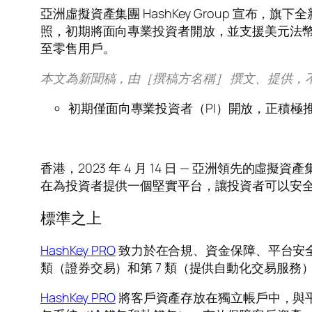
亞洲虛擬資產集團 HashKey Group 宣布，
照，初期將面向專業投資者開放，並支援美元法幣出
至零售用戶。
本文為新聞稿，由［撰稿方名稱］ 撰文、提供，
初期僅面向專業投資者（PI）開放，正積極
香
港，2023 年 4 月 14 日 — 亞洲領先的虛擬資
在為投資者提供一個堅實平台，讓投資者可以安
標準之上
HashKey PRO
致力於在合規、資金保障、平台安全
類（證券交易）和第 7 類（提供自動化交易服務
HashKey PRO
將客戶資產存放在獨立帳戶中，與