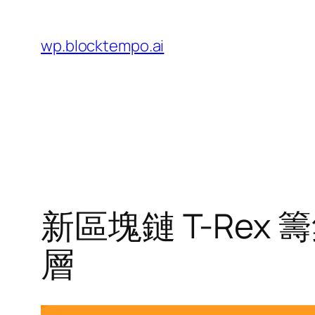
Skip
to
wp.blocktempo.ai
content
新區塊鏈 T-Rex 籌
層