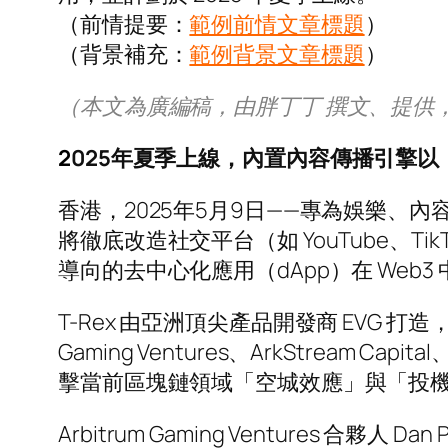
（前情提要：
範例前情文章標題
）
（背景補充：
範例背景文章標題
）
（本文為廣編稿，由胖丁丁 撰文、提供
2
025年夏季上線，內置內容傳播引擎
香港，2025年5月9日——專為娛樂、
將徹底改造社交平台（如 YouTube、
導向的去中心化應用（dApp）在 Web
T-Rex 由亞洲頂尖產品開發商 EVG 打造，並獲 Por
Gaming Ventures、ArkStream Capi
擊當前區塊鏈領域「空城效應」與「投
Arbitrum Gaming Ventures 合