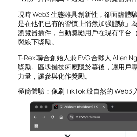
現時 Web3 生態雖具創新性，卻面臨體
是在他們已有的習慣上悄然加强體驗」為核心理
瀏覽器插件，自動獎勵用戶在現有平台
與線下獎勵。
T-Rex 聯合創始人兼 EVG 合夥人 
獎勵。區塊鏈技術應隱於幕後，讓用戶
力量，讓參與化作獎勵。」
極簡體驗：像刷 TikTok 般自然的 Web3