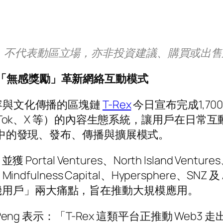
，不代表動區立場，亦非投資建議、購買或出
以「無感獎勵」革新網絡互動模式
內容與文化傳播的區塊鏈
T-Rex
今日宣布完成1,70
TikTok、X 等）的內容生態系統，讓用戶在
3 中的發現、發布、傳播與擴展模式。
tal Ventures、North Island Ventures、
tal、Mindfulness Capital、Hypersphere
機用戶」兩大痛點，旨在推動大規模應用。
夥人 Dan Peng 表示：「T-Rex 這類平台正推動 W